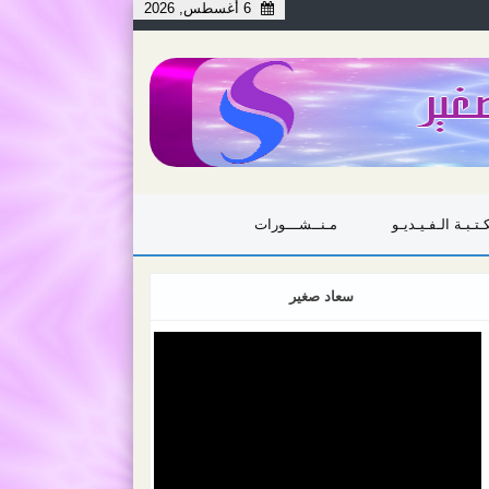
6 أغسطس, 2026
ـتـبـة الـفـيـديـو
مـنــشـــورات
سعاد صغير