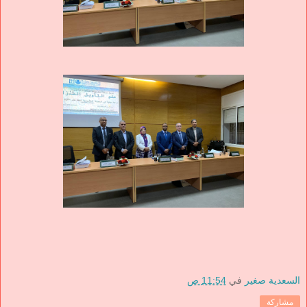
السعدية صغير
في
11:54 ص
مشاركة