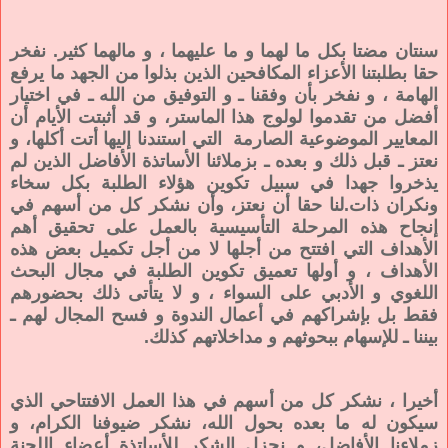
سنتان مضتا بكل ما لهما و ما عليهما ، و مالهما كثير. نفخر
حقا بطلبتنا الأعزاء المكافحين الذين بذلوا من الجهد ما يرفع
الهامة ، و نفخر بأن وفقنا ـ و التوفيق من الله ـ في اختيار
أفضل من تقدموا لولوج هذا الماستر، و قد أثبتت الأيام أن
المعايير الموضوعية الصارمة التي استندنا إليها أتت أكلها، و
نعتز ـ قبل ذلك و بعده ـ بزملائنا الأساتذة الأفاضل الذين لم
يذخروا جهدا في سبيل تكوين هؤلاء الطلبة بكل سخاء
ونكران ذات.لنا حقا أن نعتز، وأن نشكر كل من أسهم في
إنجاح هذه المرحلة التأسيسية بالعمل على تحقيق أهم
الأهداف التي افتتح من أجلها لا من أجل تكميل بعض هذه
الأهداف ، و أولها تعميق تكوين الطلبة في مجال البحث
اللغوي و الأدبي على السواء ، و لا يتأتى ذلك بحضورهم
فقط بل بإشراكهم في أعمال الندوة و فسح المجال لهم ـ
بيننا ـ للإسهام ببحوثهم و مداخلاتهم كذلك.
أخيرا ، نشكر كل من أسهم في هذا العمل الافتتاحي الذي
سيكون له ما بعده بحول الله، نشكر ضيوفنا الكرام، و
زملاءنا الأفاضل، و نجزل الشكر للأساتذة أعضاء اللجنة