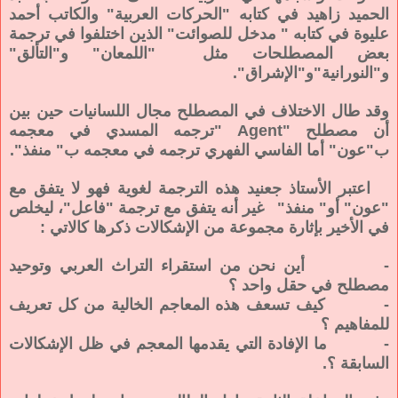
الحميد زاهيد في كتابه "الحركات العربية" والكاتب أحمد
عليوة في كتابه " مدخل للصوائت" الذين اختلفوا في ترجمة
بعض المصطلحات مثل "اللمعان" و"التألق"
و"النورانية"و"الإشراق".
وقد طال الاختلاف في المصطلح مجال اللسانيات حين بين
أن مصطلح "Agent "ترجمه المسدي في معجمه
ب"عون" أما الفاسي الفهري ترجمه في معجمه ب" منفذ".
اعتبر الأستاذ جعنيد هذه الترجمة لغوية فهو لا يتفق مع
"عون" أو" منفذ" غير أنه يتفق مع ترجمة "فاعل"، ليخلص
في الأخير بإثارة مجموعة من الإشكالات ذكرها كالاتي :
- أين نحن من استقراء التراث العربي وتوحيد
مصطلح في حقل واحد ؟
- كيف تسعف هذه المعاجم الخالية من كل تعريف
للمفاهيم ؟
- ما الإفادة التي يقدمها المعجم في ظل الإشكالات
السابقة ؟.