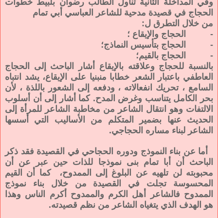
وفي المداخلة الثانية تناول الطالب رضوان بلبيط خطوات
الحجاج في قصيدة مدحية للشاعر العباسي أبي تمام
من خلال التطرق ل:
- الحجاج والإيقاع ؛
- الحجاج بتأسيس النماذج؛
- الحجاج بالقيم؛
بالنسبة للحجاج وعلاقته بالإيقاع أشار الباحث إلى الحجاج
العاطفي باعتبار الشعر خطابا منبنيا على الإيقاع، يشد انتباه
السامع ، تحريك انفعالاته ، ودفعه إلى الشعور باللذة ، لأن
بحر الكامل يتناسب وغرض المدح. كما أشار إلى أن أسلوب
الالتفات وهو انتقال الشاعر من مخاطبة الشاعر للمرأة إلى
الحديث عنها بضمير المتكلم من الأساليب التي أسسها
الشاعر لبناء مساره الحجاجي.
أما عن بناء النموذج ودوره الحجاحي في القصيدة فقد ذكر
الباحث أن أبا تمام بنى نموذجا للذات حين عبر عن أن
محبوبته لن تلهيه عن البلوغ إلى الممدوح، كما أن القيم
المحسوسة تجلت في القصيدة من خلال بناء نموذج
الممدوح
فالشاعر أهل الكرم والممدوح أكرم الناس وهذا
هو الهدف الذي يتغياه الشاعر من نظم قصيدته.