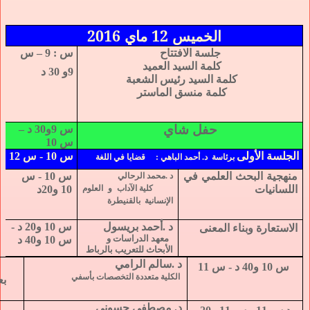
الخميس 12 ماي 2016
جلسة الافتتاح
س : 9 – س
كلمة السيد العميد
9و 30 د
كلمة السيد رئيس الشعبة
كلمة منسق الماستر
حفل شاي
س 9و30 د –
س 10
الجلسة الأولى
س 10 - س 12
برئاسة
د. أحمد الباهي
:
قضايا في اللغة
منهجية البحث العلمي في
س 10 - س
د .محمد الرحالي
اللسانيات
كلية الآداب و العلوم
10 و20د
الإنسانية
بالقنيطرة
د .أحمد بريسول
س 10 و20 د -
الاستعارة
وبناء
المعنى
معهد الدراسات و
س 10 و40 د
الأبحاث للتعريب بالرباط
د .سالم الرامي
س 10 و40 د - س 11
الكلية متعددة التخصصات بأسفي
بع
د. مصطفى حسوني