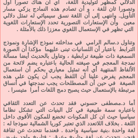
الدلالي كمظهر لتوليدية اللغة، أي أن هناك تصورا أول
وتصورا ثان للغة ، و أن تصادم هذه النمادج يزكي مسار
التأويل. وانتهى إلى أن اللغة نسق سيميائي له تمثل دلالي
معين وأن الإستعارات التصورية تحدد الإستعارات اللغوية
التي تظهر في الإستعمال اللغوي معززا ذلك بالأمثلة .
وتناول د.سالم الرامي في مداخلته نموذج الإشارة ونموذج
الترابط باعتبار أن اللسانيات تبنى عليهما مؤكدا أن الصورة
السمعية ذات طبيعة ترابطية ، وتناول بالحديث أيضا مسألة
نمدجة المعجم في صيغته الحالية باعتباره يضم لائحة من
الألفاظ المنتهية أي أنه تمثيل معياري بحكم أن استعمال
المعجم يفرض علينا أن اللفظ يجب أن يكون على هذه
الصيغة في حين أن المصطلحات يجب نمدجتها في أنساق
مرتبطة بالإستعمال حيث يصبح دمج اللغات أمرا متيسرا .
أما د.مصطفى حسوني فقد تحدث عن التعدد الثقافي
باعتباره سمة طبيعية في كل البنيات التي تشكل نظاما
سياسيا حيث ان كل المكونات تخضع للمكون الأقوى داخل
اللغة . بخلاف اللاتعدد الذي تعتبر كوريا الشمالية نموذجا له :
لغة واحدة ،بنية سياسية واحدة . فعندما نتحدث عن ثقافة
فنحن نتحدث عن لغة وتاريخ وعرق : فتاريخ واحد يفرض