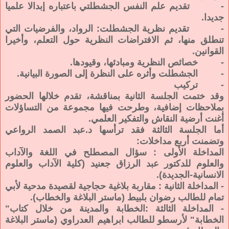
- تقديم علم النفس الجشطلتي باعتباره إبدالا علميا
جديدا.
- تقديم نظرية الجشطلت: الرواد، والفرضيات التي
تنطلق منها، ثم الافتراضات النظرية حول التعلم، وأخيرا
القوانين.
- خصائص النظرية ومبادئها، وقيودها.
- الجشطلت وأثره على النظرة إلى الصورة البيانية.
- تركيب
وقد ختمت الجلسة الثانية بمناقشة، تقدم خلالها الحضور
بملاحظات إضافية، وطرحت فيها مجموعة من التساؤلات
أغنت أرضية النقاش والتفكير العلمي.
أما الجلسة الثالثة فقد ترأسها د.عبد الصمد الرواعي
وتضمنت أربع مداخلات:
المداخلة الأولى : سؤال المصطلح في اللغة والآداب
والعلوم للدكتور عبد الرزاق جعنيد (كلية الآداب والعلوم
الانسانية-الجديدة).
- المداخلة الثانية : مقاربة بلاغية حجاجية لقصيدة مدحية لأبي
تمام للطالب رضوان بلبيط (ماستر البلاغة والخطاب).
- المداخلة الثالثة :الخطابة والمدينة من خلال كتاب"
الخطابة" لأرسطو للطالب ابراهيم العدراوي (ماستر البلاغة