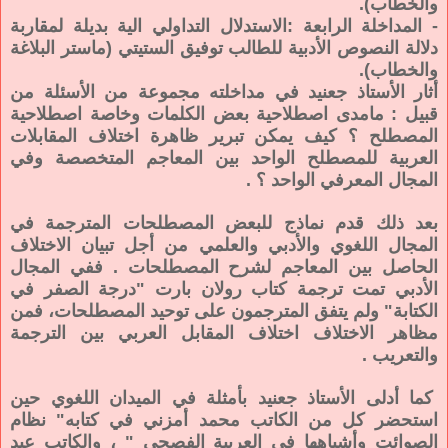
والخطاب).
- المداخلة الرابعة :الاستدلال التداولي الية بديلة لمقاربة
دلالة النصوص الأدبية للطالب توفيق الستيتي (ماستر البلاغة
والخطاب).
أثار الأستاذ جعنيد في مداخلته مجموعة من الأسئلة من
قبيل : مامدى اصطلاحية بعض الكلمات وخاصة اصطلاحية
المصطلح ؟ كيف يمكن تبرير ظاهرة اختلاف المقابلات
العربية للمصطلح الواحد بين المعاجم المتخصصة وفي
المجال المعرفي الواحد ؟ .
بعد ذلك قدم نماذج للبعض المصطلحات المترجمة في
المجال اللغوي والأدبي والعلمي من أجل تبيان الاختلاف
الحاصل بين المعاجم لشرح المصطلحات . ففي المجال
الأدبي تمت ترجمة كتاب رولان بارت "درجة الصفر في
الكتابة" ولم يتفق المترجمون على توحيد المصطلحات، فمن
مظاهر الاختلاف اختلاف المقابل العربي بين الترجمة
والتعريب .
كما أدلى الأستاذ جعنيد بأمثلة في الميدان اللغوي حين
استحضر كل من الكاتب محمد أمزني في كتابه" نظام
الصوائت وأشباهها في العربية الفصحى " ، والكاتب عبد