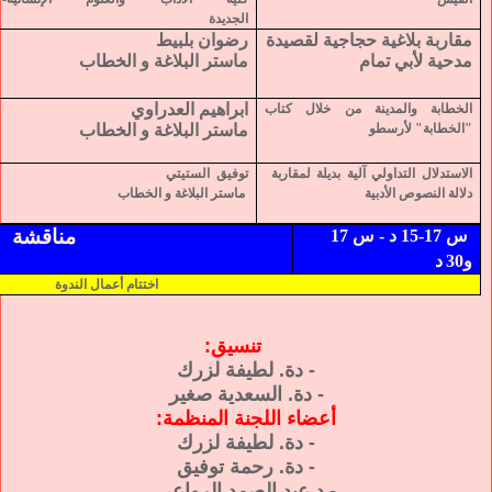
الجديدة
مقاربة بلاغية حجاجية لقصيدة
رضوان بلبيط
مدحية لأبي تمام
ماستر البلاغة و الخطاب
ابراهيم العدراوي
الخطابة والمدينة من خلال كتاب
"الخطابة" لأرسطو
ماستر البلاغة و الخطاب
الاستدلال التداولي آلية بديلة لمقاربة
توفيق
الستيتي
دلالة النصوص الأدبية
ماستر البلاغة و الخطاب
مناقشة
س 17-15 د - س 17
و30
د
اختتام أعمال الندوة
تنسيق:
- دة. لطيفة لزرك
- دة. السعدية صغير
أعضاء اللجنة المنظمة:
- دة. لطيفة لزرك
- دة. رحمة توفيق
- د.عبد الصمد الرواعي