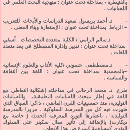
بالقنيطرة ، بمداخلة تحت عنوان : منهجية البحث العلمي في
اللسانيات .
- د. أحمد بريسول /معهد الدراسات والأبحاث للتعريب
– الرباط بمداخلة تحت عنوان : الإستعارة وبناء المعنى .
- د.سالم الرامي / الكلية متعددة التخصصات –أسفي
بمداخلة تحت عنوان : تدبير وإدارة المصطلح في بعد متعدد
اللغات .
- د.مصططفى حسوني /كلية الأداب والعلوم الإنسانية
–بالمحمدية بمداخلة تحت عنوان : اللغة بين الثقافة
والسياسة .
طرح د. محمد الرحالي في مداخلته إشكالية التعاطي مع
اللغة في إطار مبحث اللسانيات التطبيقية، واللسانيات
التوليدية، منذ خمسينيات القرن الماضي ، ذاكرا السياق الذي
ظهرت فيه كل من المدرسة السلوكية ، مرورا بالمدرسة
التوليدية ، باعتبارها الثورة المعرفية الحديثة ( خاصة مع
ديكارت) بالإضافة إلى تأثير مقال سكينر على السلوك
النقدي كمساهمة كبييرة في هذا الإتجاه .