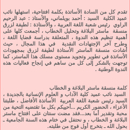
تقدم كل من السادة الأساتذة بكلمة افتتاحية، استهلها نائب
عميد الكلية السيد : أحمد بويلماني، والأستاذ : عبد الرحيم
الراوي رئيس شعبة اللغة العربية ، والأستاذة : لطيفة لزرق
منسقة ماستر البلاغة وتحليل الخطاب ، أجمعت كلها على
أهمية تنظيم هذه الندوة ، المتعلقة بدراسة قضايا اللغة ،
وطرح آخر الإجتهادات النقدية في هذا المجال ، حيث
أشادت منسقة الماستر الأستاذة
لطيفة لزرق بمجهودات
الأساتذة في تطوير وتجويد مستوى مسلك هذا الماستر، كما
توجهت بالشكر إلى كل من ساهم في إنجاح فعاليات هذه
الندوة الوطنية .
كلمة منسقة ماستر البلاغة و الخطاب
السيد نائب عميد كلية الآداب و العلوم الإنسانية بالجديدة ،
السيد رئيس شعبة اللغة العربية الأساتذة الأفاضل ، طلبتنا
الأعزاء ، الحضور الكريم ...أحييكم بكل ما تقتضيه التحية من
محبة وتقدير أما بعد...فقد مضت سنتان على افتتاح ماستر
البلاغة و الخطاب ، و نحتفل في ختام هذه السنة الجامعية ـ
بحول الله ـ بتخرج أول فوج من طلبته.