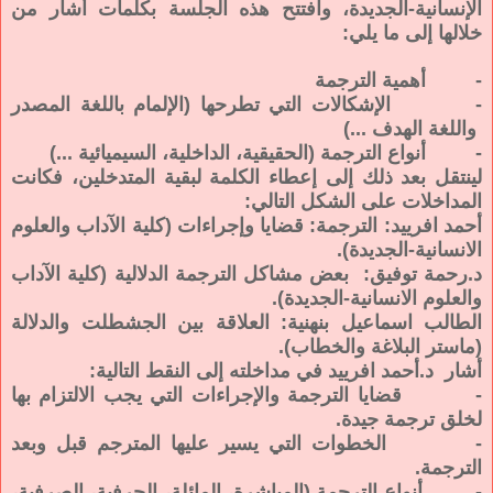
الإنسانية-الجديدة، وافتتح هذه الجلسة بكلمات أشار من
خلالها إلى ما يلي:
- أهمية الترجمة
- الإشكالات التي تطرحها (الإلمام باللغة المصدر
واللغة الهدف ...)
- أنواع الترجمة (الحقيقية، الداخلية، السيميائية ...)
لينتقل بعد ذلك إلى إعطاء الكلمة لبقية المتدخلين، فكانت
المداخلات على الشكل التالي:
أحمد افرييد: الترجمة: قضايا وإجراءات (كلية الآداب والعلوم
الانسانية-الجديدة).
د.رحمة توفيق: بعض مشاكل الترجمة الدلالية (كلية الآداب
والعلوم الانسانية-الجديدة).
الطالب اسماعيل بنهنية: العلاقة بين الجشطلت والدلالة
(ماستر البلاغة والخطاب).
أشار د.أحمد افرييد في مداخلته إلى النقط التالية:
- قضايا الترجمة والإجراءات التي يجب الالتزام بها
لخلق ترجمة جيدة.
- الخطوات التي يسير عليها المترجم قبل وبعد
الترجمة.
- أنواع الترجمة (المباشرة، المائلة، الحرفية، الصرفية،