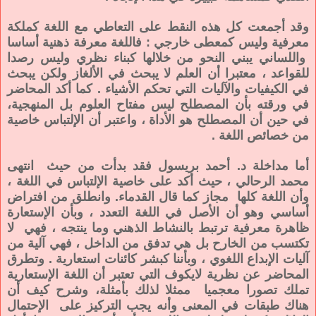
وقد أجمعت كل هذه النقط على التعاطي مع اللغة كملكة
معرفية وليس كمعطى خارجي : فاللغة معرفة ذهنية أساسا
واللساني يبني النحو من خلالها كبناء نظري وليس رصدا
للقواعد ، معتبرا أن العلم لا يبحث في الألغاز ولكن يبحث
في الكيفيات والآليات التي تحكم الأشياء . كما أكد المحاضر
في ورقته بأن المصطلح ليس مفتاح العلوم بل المنهجية،
في حين أن المصطلح هو الأداة ، واعتبر أن الإلتباس خاصية
من خصائص اللغة .
أما مداخلة د. أحمد بريسول فقد بدأت من حيث انتهى
محمد الرحالي ، حيث أكد على خاصية الإلتباس في اللغة ،
وأن اللغة كلها مجاز كما قال القدماء. وانطلق من افتراض
أساسي وهو أن الأصل في اللغة التعدد ، وبأن الإستعارة
ظاهرة معرفية ترتبط بالنشاط الذهني وما ينتجه ، فهي لا
تكتسب من الخارح بل هي تدفق من الداخل ، فهي آلية من
آليات الإبداع اللغوي ، وبأننا كبشر كائنات استعارية . وتطرق
المحاضر عن نظرية لايكوف التي تعتبر أن اللغة الإستعارية
تملك تصورا معجميا ممثلا لذلك بأمثلة، وشرح كيف أن
هناك طبقات في المعنى وأنه يجب التركيز على الإحتمال